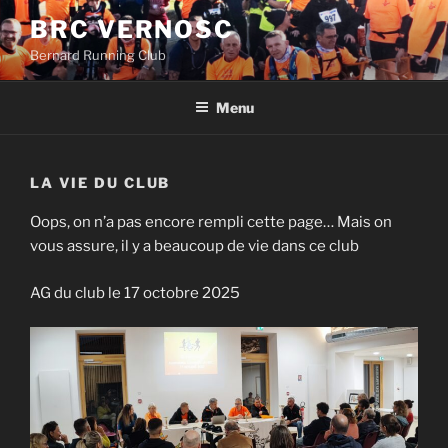
Aller
BRC VERNOSC
au
Bernard Running Club
contenu
principal
Menu
LA VIE DU CLUB
Oops, on n’a pas encore rempli cette page… Mais on
vous assure, il y a beaucoup de vie dans ce club
AG du club le 17 octobre 2025